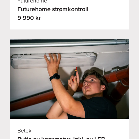
Futurehome
Futurehome strømkontroll
9 990 kr
Betek
Bytte av lysarmatur, inkl. ny LED