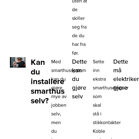
uten at
de
skiller
seg fra
de du
har fra
før.
Kan
Dette
Dette
Med
Sette
kan
må
du
smarthussystem
inn
du
elektrike
kan du
ekstra
installere
gjøre
gjøre
gjøre
smarthusdingser
smarthus
selv
mye av
som
selv?
jobben
skal
selv,
stå i
men
stikkontakter
du
Koble