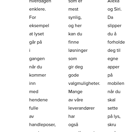
hverdagen
som er
Alexa
enklere.
mest
og Siri.
For
synlig,
Da
eksempel
og her
slipper
at lyset
kan du
du å
går på
finne
forholde
i
løsninger
deg til
gangen
som
egne
når du
gir deg
apper
kommer
gode
på
inn
valgmuligheter.
mobilen
med
Mange
når du
hendene
av våre
skal
fulle
leverandører
sette
av
har
på lys,
handleposer,
også
skru