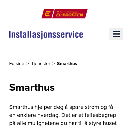
Til hovedinnhold
El-Proffen
ME
Forside
Tjenester
Smarthus
Du er her
Smarthus
Smarthus hjelper deg å spare strøm og få
en enklere hverdag. Det er et fellesbegrep
på alle mulighetene du har til å styre huset