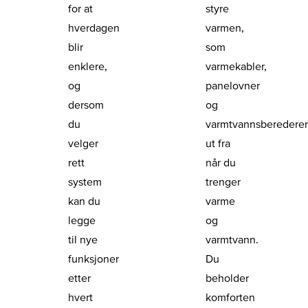
for at
styre
hverdagen
varmen,
blir
som
enklere,
varmekabler,
og
panelovner
dersom
og
du
varmtvannsberedere
velger
ut fra
rett
når du
system
trenger
kan du
varme
legge
og
til nye
varmtvann.
funksjoner
Du
etter
beholder
hvert
komforten