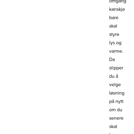
omgang
kanskje
bare
skal
styre
lys og
varme.
Da
slipper
du å
velge
løsning
på nytt
om du
senere
skal