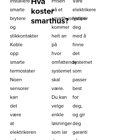
Hva
Installere
Prisen
Våre
koster
smarte
på et
elektrikere
brytere
smarthussystem
hjelper
smarthus?
og
kommer
deg
stikkontakter
helt an
med å
Koble
på
finne
opp
hvor
det
smarte
omfattende
systemet
termostater
systemet
som
Noen
skal
passer
sensorer
være.
best
kan
Du kan
for
det
velge
deg,
være
enkle
og gir
at
løsninger
deg
elektrikeren
som lar
garanti