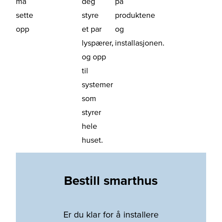
må
deg
på
sette
styre
produktene
opp
et par
og
lyspærer,
installasjonen.
og opp
til
systemer
som
styrer
hele
huset.
Bestill smarthus
Er du klar for å installere