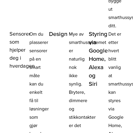
bygge
ut
smarthussy
ditt.
Sensorer
Design
Styring
Om du
Mye av
Det er
som
via
plasserer
smarthussystemet
etter
hjelper
Google
sensorer
er
hvert
deg i
Home,
på en
naturlig
blitt
hverdagen
Alexa
smart
nok
vanlig
og
måte
ikke
at
Siri
kan du
synlig.
smarthussy
enkelt
Brytere,
kan
få til
dimmere
styres
løsninger
og
via
som
stikkontakter
Google
gjør
er det
Home,