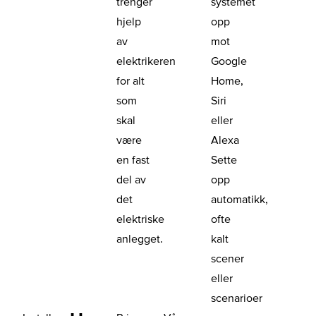
trenger
systemet
hjelp
opp
av
mot
elektrikeren
Google
for alt
Home,
som
Siri
skal
eller
være
Alexa
en fast
Sette
del av
opp
det
automatikk,
elektriske
ofte
anlegget.
kalt
scener
eller
scenarioer