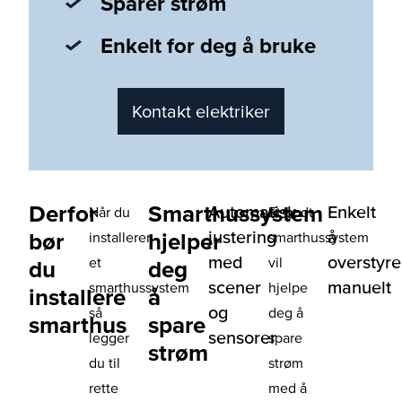
Sparer strøm
Enkelt for deg å bruke
Kontakt elektriker
Derfor
Smarthussystem
Automatisk
Enkelt
Når du
Et godt
justering
å
bør
hjelper
installerer
smarthussystem
med
overstyre
et
vil
du
deg
scener
manuelt
smarthussystem
hjelpe
installere
å
og
så
deg å
smarthus
spare
sensorer
legger
spare
strøm
du til
strøm
rette
med å