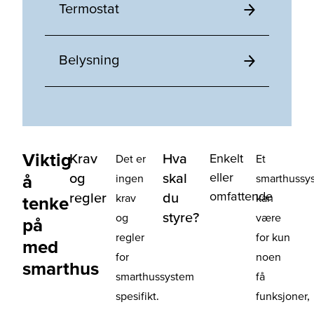
Termostat
Belysning
Viktig
Krav
Hva
Enkelt
Det er
Et
eller
og
skal
å
ingen
smarthussy
omfattende
regler
du
krav
kan
tenke
styre?
og
være
på
regler
for kun
med
for
noen
smarthus
smarthussystem
få
spesifikt.
funksjoner,