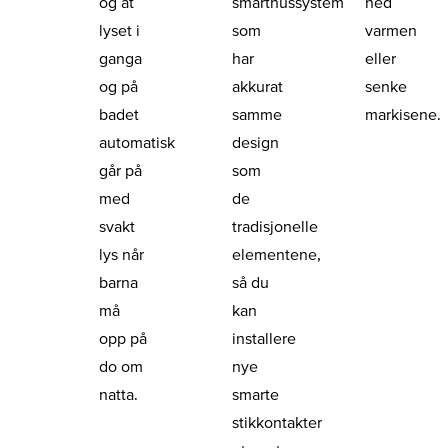
og at
smarthussystem
ned
lyset i
som
varmen
ganga
har
eller
og på
akkurat
senke
badet
samme
markisene.
automatisk
design
går på
som
med
de
svakt
tradisjonelle
lys når
elementene,
barna
så du
må
kan
opp på
installere
do om
nye
natta.
smarte
stikkontakter