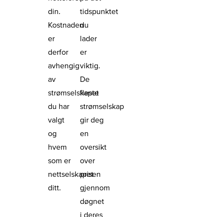
din.
tidspunktet
Kostnaden
du
er
lader
derfor
er
avhengig
viktig.
av
De
strømselskapet
fleste
du har
strømselskap
valgt
gir deg
og
en
hvem
oversikt
som er
over
nettselskapet
prisen
ditt.
gjennom
døgnet
i deres