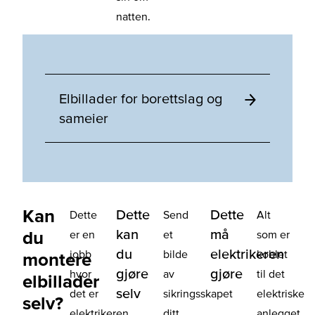
natten.
Elbillader for borettslag og
sameier
Kan
Dette
Dette
Dette
Send
Alt
kan
må
du
er en
et
som er
du
elektrikeren
jobb
bilde
koblet
montere
gjøre
gjøre
hvor
av
til det
elbillader
selv
det er
sikringsskapet
elektriske
selv?
elektrikeren
ditt
anlegget