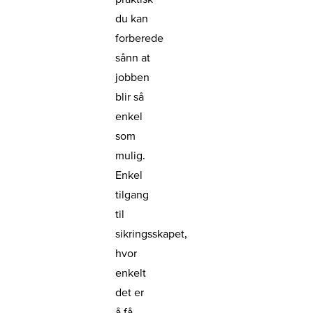
du kan
forberede
sånn at
jobben
blir så
enkel
som
mulig.
Enkel
tilgang
til
sikringsskapet,
hvor
enkelt
det er
å få