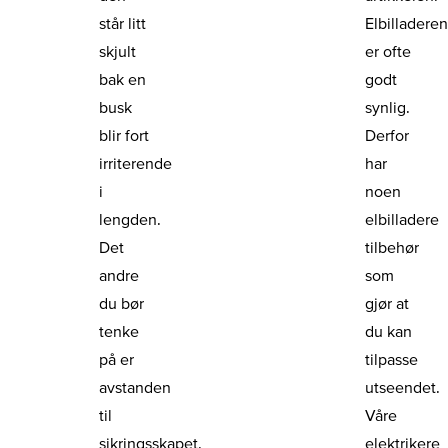
står litt
Elbilladere
skjult
er ofte
bak en
godt
busk
synlig.
blir fort
Derfor
irriterende
har
i
noen
lengden.
elbilladere
Det
tilbehør
andre
som
du bør
gjør at
tenke
du kan
på er
tilpasse
avstanden
utseendet.
til
Våre
sikringsskapet.
elektrikere