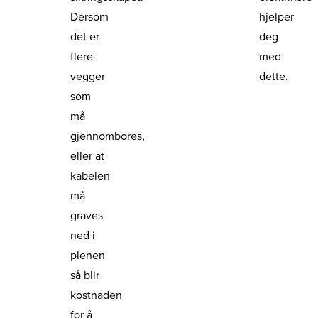
Dersom
hjelper
det er
deg
flere
med
vegger
dette.
som
må
gjennombores,
eller at
kabelen
må
graves
ned i
plenen
så blir
kostnaden
for å