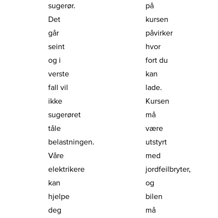
sugerør.
på
Det
kursen
går
påvirker
seint
hvor
og i
fort du
verste
kan
fall vil
lade.
ikke
Kursen
sugerøret
må
tåle
være
belastningen.
utstyrt
Våre
med
elektrikere
jordfeilbryter,
kan
og
hjelpe
bilen
deg
må