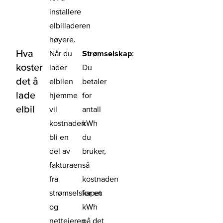
installere
elbilladeren
høyere.
Hva
Når du
Strømselskap
:
koster
lader
Du
det å
elbilen
betaler
lade
hjemme
for
elbil
vil
antall
kostnaden
kWh
bli en
du
del av
bruker,
fakturaen
så
fra
kostnaden
strømselskapet
for en
og
kWh
netteieren
på det