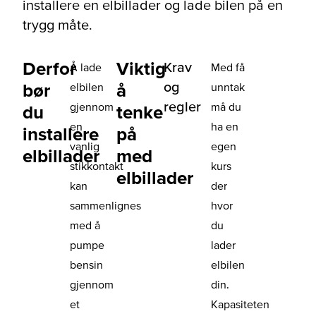
installere en elbillader og lade bilen på en
trygg måte.
Derfor
Viktig
Krav
Å lade
Med få
og
bør
å
elbilen
unntak
regler
gjennom
må du
du
tenke
en
ha en
installere
på
vanlig
egen
elbillader
med
stikkontakt
kurs
elbillader
kan
der
sammenlignes
hvor
med å
du
pumpe
lader
bensin
elbilen
gjennom
din.
et
Kapasiteten