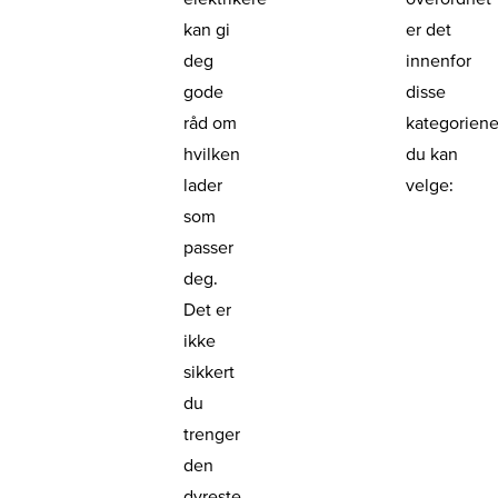
kan gi
er det
deg
innenfor
gode
disse
råd om
kategorien
hvilken
du kan
lader
velge:
som
passer
deg.
Det er
ikke
sikkert
du
trenger
den
dyreste.