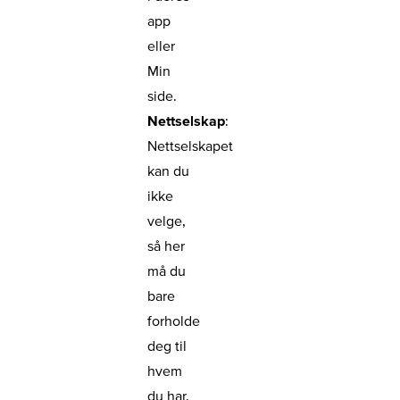
app
eller
Min
side.
Nettselskap
:
Nettselskapet
kan du
ikke
velge,
så her
må du
bare
forholde
deg til
hvem
du har.