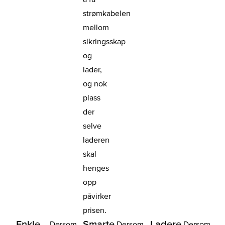
strømkabelen
mellom
sikringsskap
og
lader,
og nok
plass
der
selve
laderen
skal
henges
opp
påvirker
prisen.
Enkle
Smarte
Ladere
Dersom
Dersom
Dersom