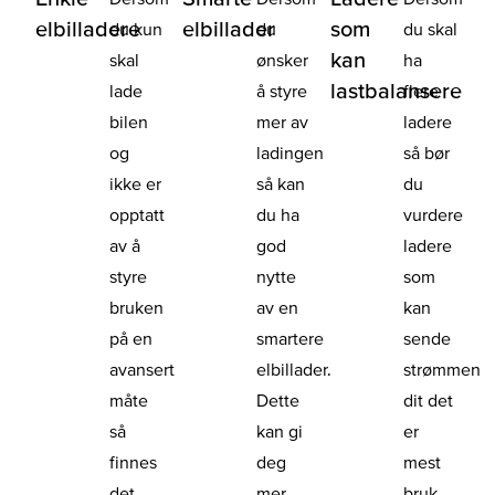
elbilladere
elbillader
som
du kun
du
du skal
kan
skal
ønsker
ha
lastbalansere
lade
å styre
flere
bilen
mer av
ladere
og
ladingen
så bør
ikke er
så kan
du
opptatt
du ha
vurdere
av å
god
ladere
styre
nytte
som
bruken
av en
kan
på en
smartere
sende
avansert
elbillader.
strømmen
måte
Dette
dit det
så
kan gi
er
finnes
deg
mest
det
mer
bruk