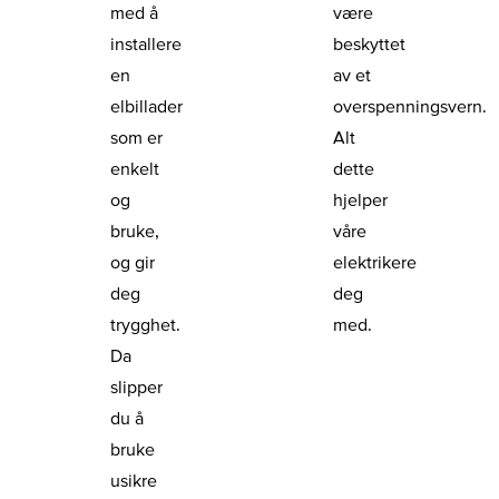
med å
være
installere
beskyttet
en
av et
elbillader
overspenningsvern.
som er
Alt
enkelt
dette
og
hjelper
bruke,
våre
og gir
elektrikere
deg
deg
trygghet.
med.
Da
slipper
du å
bruke
usikre