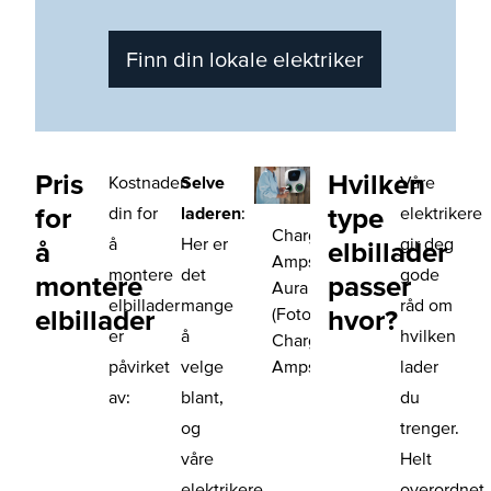
Finn din lokale elektriker
Pris
Hvilken
Kostnaden
Selve
Våre
for
type
din for
laderen
:
elektrikere
Charge
å
Her er
gir deg
å
elbillader
Amps
montere
det
gode
montere
passer
Aura
elbillader
mange
råd om
(Foto:
elbillader
hvor?
er
å
hvilken
Charge
Amps)
påvirket
velge
lader
av:
blant,
du
og
trenger.
våre
Helt
elektrikere
overordnet