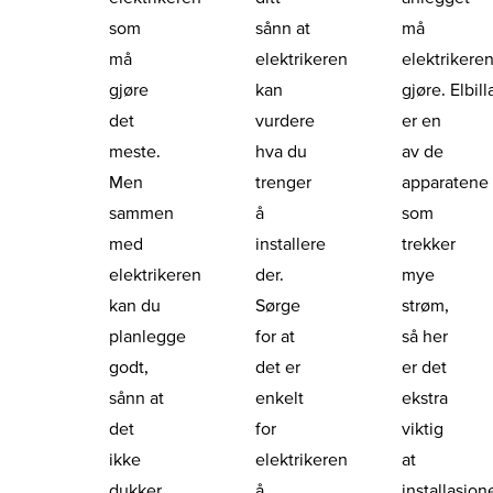
som
sånn at
må
må
elektrikeren
elektrikere
gjøre
kan
gjøre. Elbil
det
vurdere
er en
meste.
hva du
av de
Men
trenger
apparatene
sammen
å
som
med
installere
trekker
elektrikeren
der.
mye
kan du
Sørge
strøm,
planlegge
for at
så her
godt,
det er
er det
sånn at
enkelt
ekstra
det
for
viktig
ikke
elektrikeren
at
dukker
å
installasjon