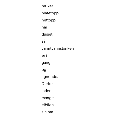
bruker
platetopp,
nettopp
har
dusjet
så
varmtvannstanken
er i
gang,
og
lignende.
Derfor
lader
mange
elbilen
sin om