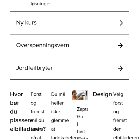
løsninger.
Ny kurs
Overspenningsvern
Jordfeilbryter
Hvor
Design
Først
Du må
Velg
bør
og
heller
først
Zaptec
du
fremst
ikke
og
Go
plassere
må du
glemme
fremst
i
elbilladeren?
tenke
at
den
hvit
på at
ladekabelen
elbilladere
(Foto: