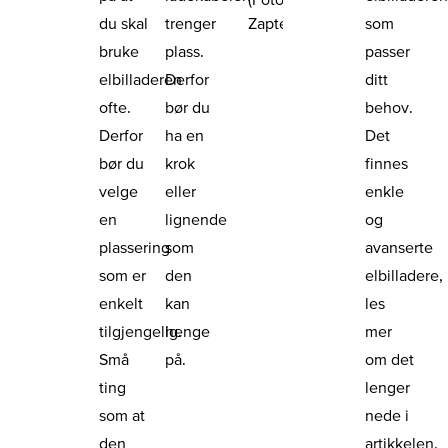
Zaptec)
du skal
trenger
som
bruke
plass.
passer
elbilladeren
Derfor
ditt
ofte.
bør du
behov.
Derfor
ha en
Det
bør du
krok
finnes
velge
eller
enkle
en
lignende
og
plassering
som
avanserte
som er
den
elbilladere,
enkelt
kan
les
tilgjengelig.
henge
mer
Små
på.
om det
ting
lenger
som at
nede i
den
artikkelen.