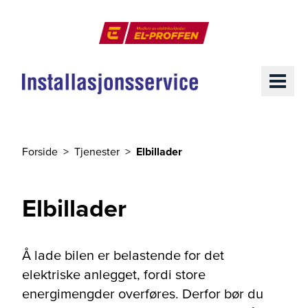
Til hovedinnhold
El-Proffen
ME
Forside
Tjenester
Elbillader
Du er her
Elbillader
Å lade bilen er belastende for det
elektriske anlegget, fordi store
energimengder overføres. Derfor bør du